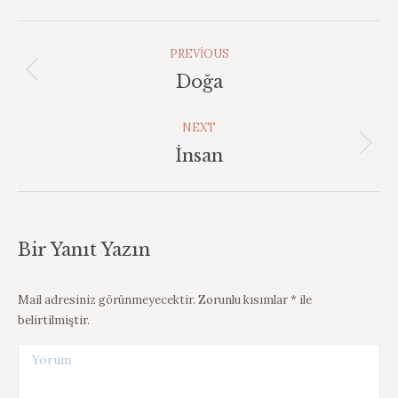
Album
PREVIOUS
Navigation
Previous
Doğa
album:
NEXT
Next
İnsan
album:
Bir Yanıt Yazın
Mail adresiniz görünmeyecektir. Zorunlu kısımlar
*
ile
belirtilmiştir.
Yorum