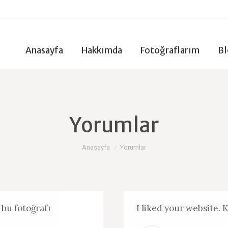
Anasayfa
Hakkımda
Fotoğraflarım
Bl
Anasayfa
Hakkımda
Fotoğraflarım
Bl
Yorumlar
You are here:
Anasayfa
Yorumlar
bu fotoğrafı
I liked your website.